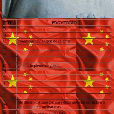
lETRA
PROVERBIO
A
B
C
calantamiento: accion de calentar
D
E
F
G
gobal: simplemente gobal
H
I
J
K
L
Me duelen los zapatos: para decir que esta cansado/a o
M
que no quiere caminar mas
N
neve: perico que cae del cielo