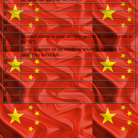
O
P
Q
R
Si usted muere es para siempre: accion de morir (verbo to
S
be "ñ")
Tiene la sangre en las venas: se refiere a que tiene la
T
sangre en las venas
U
V
W
X
Y
Z